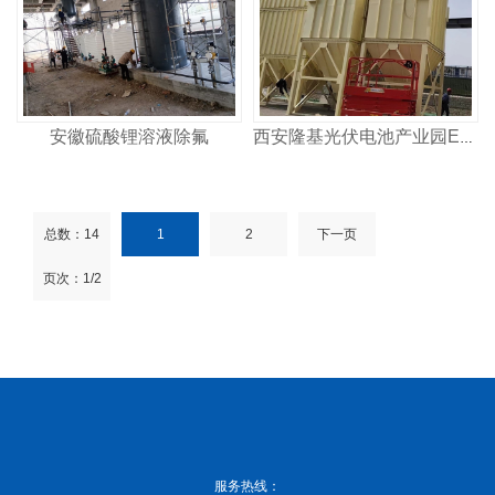
安徽硫酸锂溶液除氟
西安隆基光伏电池产业园EPC项目1…
总数：14
1
2
下一页
页次：1/2
服务热线：